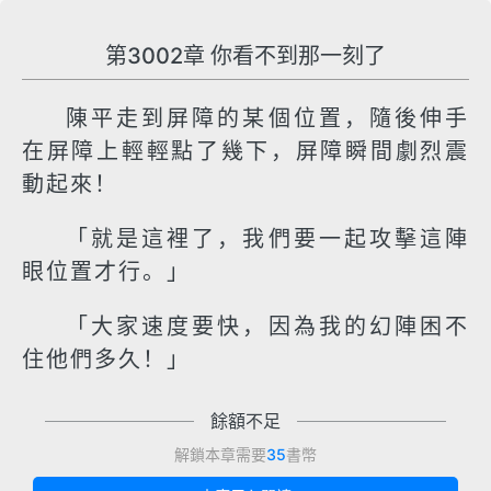
第3002章 你看不到那一刻了
陳平走到屏障的某個位置，隨後伸手
在屏障上輕輕點了幾下，屏障瞬間劇烈震
動起來！
「就是這裡了，我們要一起攻擊這陣
眼位置才行。」
「大家速度要快，因為我的幻陣困不
住他們多久！」
餘額不足
解鎖本章需要
35
書幣