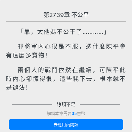
第2739章 不公平
「靠，太他媽不公平了…………」
祁將軍內心很是不服，憑什麼陳平會
有這麼多寶物！
兩個人的戰鬥依然在繼續，可陳平此
時內心卻慌得很，這些耗下去，根本就不
是辦法！
餘額不足
解鎖本章需要
35
書幣
去應用內閱讀