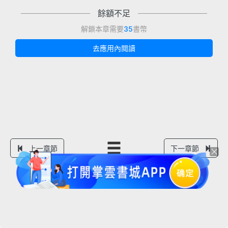
餘額不足
解鎖本章需要
35
書幣
去應用內閱讀
上一章節
下一章節