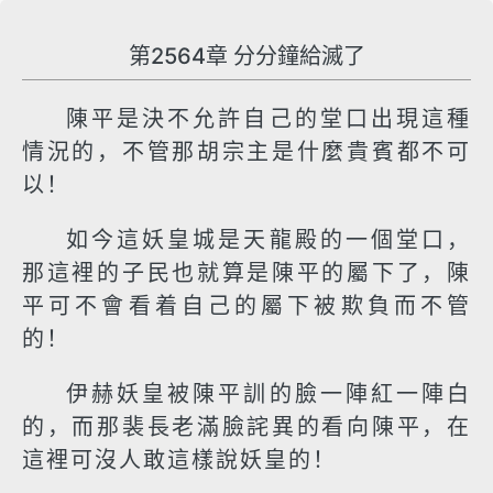
第2564章 分分鐘給滅了
陳平是決不允許自己的堂口出現這種
情況的，不管那胡宗主是什麼貴賓都不可
以！
如今這妖皇城是天龍殿的一個堂口，
那這裡的子民也就算是陳平的屬下了，陳
平可不會看着自己的屬下被欺負而不管
的！
伊赫妖皇被陳平訓的臉一陣紅一陣白
的，而那裴長老滿臉詫異的看向陳平，在
這裡可沒人敢這樣說妖皇的！