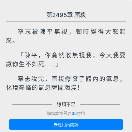
第2495章 廝殺
寧志被陳平無視，頓時變得大怒起
來。
「陳平，你竟然敢無視我，今天我要
讓你生不如死……」
寧志說完，直接爆發了體內的氣息，
化境巔峰的氣息瞬間瀰漫！
餘額不足
解鎖本章需要
35
書幣
去應用內閱讀