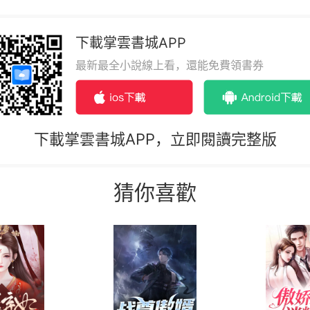
下載掌雲書城APP
最新最全小說線上看，還能免費領書券
下載掌雲書城APP，立即閱讀完整版
猜你喜歡