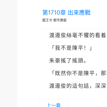
第1710章 出來應戰
龍王令
都市異能
渡邊俊絲毫不懼的看着
「我不是陳平！」
朱豪搖了搖頭。
「既然你不是陳平，那
渡邊俊的這句話，深深
上一章