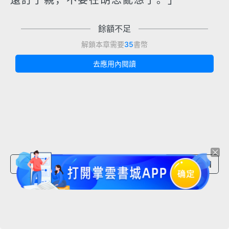
還訂了親，不要在胡思亂想了。」
餘額不足
解鎖本章需要
35
書幣
去應用內閱讀
上一章節
下一章節