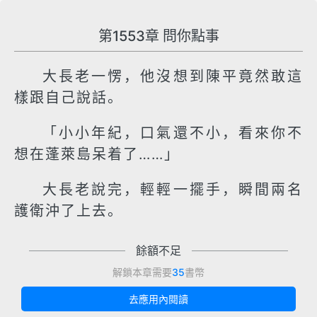
第1553章 問你點事
大長老一愣，他沒想到陳平竟然敢這
樣跟自己說話。
「小小年紀，口氣還不小，看來你不
想在蓬萊島呆着了……」
大長老說完，輕輕一擺手，瞬間兩名
護衛沖了上去。
餘額不足
解鎖本章需要
35
書幣
去應用內閱讀