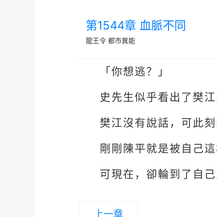
第1544章 血脈不同
龍王令
都市異能
「你想逃？」
史先生似乎看出了樊江
樊江沒有說話，可此刻
剛剛陳平就是被自己這
可現在，卻輪到了自己
上一章