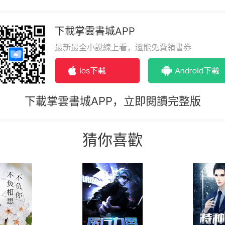
下載掌雲書城APP
最新最全小說線上看，還能免費領書券
下載掌雲書城APP，立即閱讀完整版
猜你喜歡