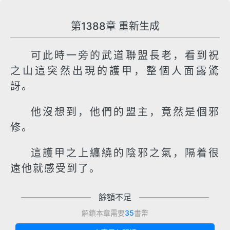
第1388章 重新生成
可此時一旁的武道聯盟長老，看到祝
之山這突然出現的護甲，整個人面露驚
訝。
他沒想到，他們的盟主，竟然是個邪
修。
這護甲之上纏繞的陰邪之氣，隔着很
遠他就感受到了。
餘額不足
解鎖本章需要
35
書幣