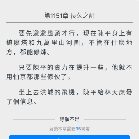
第1151章 長久之計
要先避避風頭才行，現在陳平身上有
鎮魔塔和九萬里山河圖，不管在什麼地
方，都能修煉。
只要陳平的實力在提升一些，他就不
用怕京都那些傢伙了。
坐上去洪城的飛機，陳平給林天虎發
了個信息。
餘額不足
解鎖本章需要
35
書幣