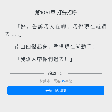
第1051章 打聲招呼
「好，告訴我人在哪，我們現在就過
去……」
南山四傑起身，準備現在就動手！
「我派人帶你們過去！」
餘額不足
解鎖本章需要
35
書幣
去應用內閱讀