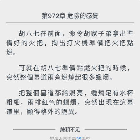
第972章 危險的感覺
胡八七在前面，命令胡家子弟拿出準
備好的火把，掏出打火機準備把火把點
燃。
可就在胡八七準備點燃火把的時候，
突然整個墓道兩旁燃燒起很多蠟燭。
把整個墓道都給照亮，蠟燭足有水杯
粗細，兩排紅色的蠟燭，突然出現在這墓
道里，顯得格外的詭異。
餘額不足
解鎖本章需要
35
書幣