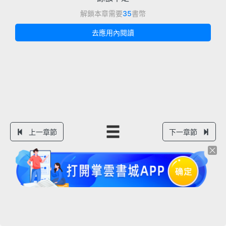
解鎖本章需要
35
書幣
去應用內閱讀
上一章節
下一章節