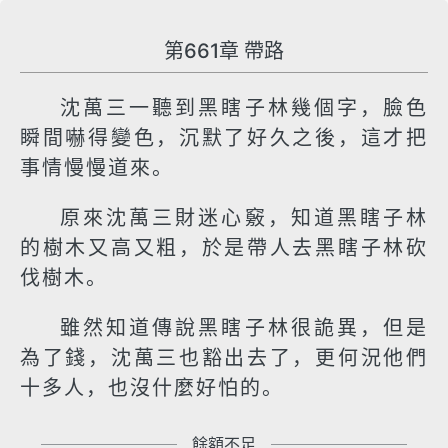
第661章 帶路
沈萬三一聽到黑瞎子林幾個字，臉色
瞬間嚇得變色，沉默了好久之後，這才把
事情慢慢道來。
原來沈萬三財迷心竅，知道黑瞎子林
的樹木又高又粗，於是帶人去黑瞎子林砍
伐樹木。
雖然知道傳說黑瞎子林很詭異，但是
為了錢，沈萬三也豁出去了，更何況他們
十多人，也沒什麼好怕的。
餘額不足