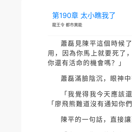
第190章 太小瞧我了
龍王令
都市異能
蕭磊見陳平這個時候
用，因為你馬上就要死了
你還有活命的機會嗎？」
蕭磊滿臉陰沉，眼神中
「我覺得我今天應該
「廖飛熊難道沒有通知你
陳平的一句話，直接讓