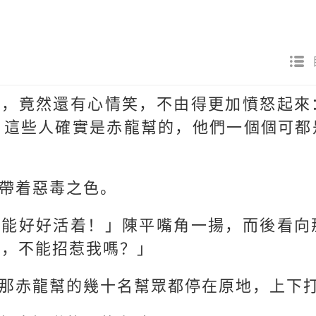
了，竟然還有心情笑，不由得更加憤怒起來
，這些人確實是赤龍幫的，他們一個個可都
帶着惡毒之色。
還能好好活着！」陳平嘴角一揚，而後看向
們，不能招惹我嗎？」
那赤龍幫的幾十名幫眾都停在原地，上下