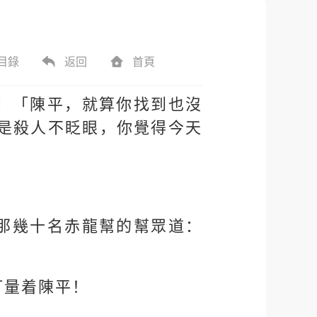
目錄
返回
首頁
：「陳平，就算你找到也沒
是殺人不眨眼，你覺得今天
那幾十名赤龍幫的幫眾道：
打量着陳平！