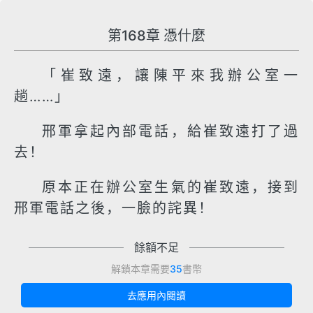
第168章 憑什麼
「崔致遠，讓陳平來我辦公室一
趟……」
邢軍拿起內部電話，給崔致遠打了過
去！
原本正在辦公室生氣的崔致遠，接到
邢軍電話之後，一臉的詫異！
餘額不足
解鎖本章需要
35
書幣
去應用內閱讀