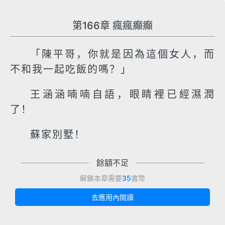
第166章 瘋瘋癲癲
「陳平哥，你就是因為這個女人，而
不和我一起吃飯的嗎？」
王涵涵喃喃自語，眼睛裡已經濕潤
了！
蘇家別墅！
餘額不足
解鎖本章需要
35
書幣
去應用內閱讀