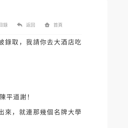
目錄
返回
首頁
被錄取，我請你去大酒店吃
陳平道謝！
出來，就連那幾個名牌大學