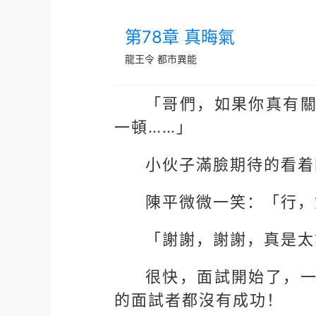
第78章 真晦氣
龍王令
都市異能
「哥們，如果你真有
一頓……」
小伙子滿臉期待的看着
陳平微微一笑：「行，
「謝謝，謝謝，真是太
很快，面試開始了，
的面試者都沒有成功！