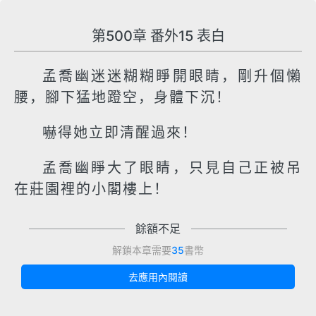
第500章 番外15 表白
孟喬幽迷迷糊糊睜開眼睛，剛升個懶
腰，腳下猛地蹬空，身體下沉！
嚇得她立即清醒過來！
孟喬幽睜大了眼睛，只見自己正被吊
在莊園裡的小閣樓上！
餘額不足
解鎖本章需要
35
書幣
去應用內閱讀