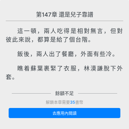
第147章 還是兒子靠譜
這一頓，兩人吃得是相對無言，但對
彼此來說，都算是給了個台階。
飯後，兩人出了餐廳，外面有些冷。
瞧着蘇葉裹緊了衣服，林漠謙脫下外
套。
餘額不足
解鎖本章需要
35
書幣
去應用內閱讀