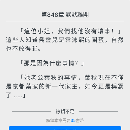
第848章 默默離開
「這位小姐，我們找他沒有壞事！」
這些人知道喬靈兒是雲沫熙的閨蜜，自然
也不敢得罪。
「那是因為什麼事情？」
「她老公葉秋的事情，葉秋現在不僅
是京都葉家的新一代家主，如今更是稱霸
了……」
餘額不足
解鎖本章需要
35
書幣