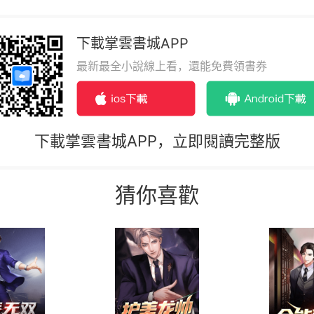
下載掌雲書城APP
最新最全小說線上看，還能免費領書券
下載掌雲書城APP，立即閱讀完整版
猜你喜歡