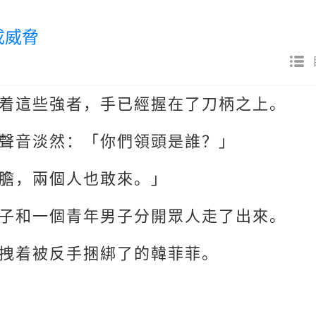
成威脅
着這些強者，手已經握在了刀柄之上。
聲音淡然：「你們領頭是誰？」
膽，兩個人也敢來。」
子和一個青年男子分開眾人走了出來。
拽着被反手捆綁了的韓菲菲。