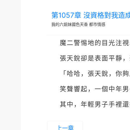
第1057章 沒資格對我造
我的六姐妹國色天香
都市情感
魔二警惕地的目光注視
張天銳卻是表面平靜，
「哈哈，張天銳，你夠
笑聲響起，一個中年男
其中，年輕男子手裡還
上一章