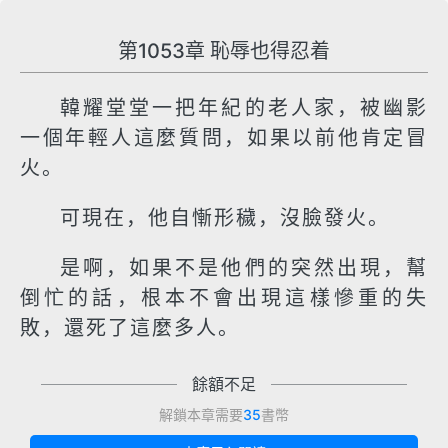
第1053章 恥辱也得忍着
韓耀堂堂一把年紀的老人家，被幽影
一個年輕人這麼質問，如果以前他肯定冒
火。
可現在，他自慚形穢，沒臉發火。
是啊，如果不是他們的突然出現，幫
倒忙的話，根本不會出現這樣慘重的失
敗，還死了這麼多人。
餘額不足
解鎖本章需要
35
書幣