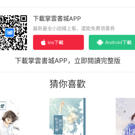
下載掌雲書城APP
最新最全小說線上看，還能免費領書券
下載掌雲書城APP，立即閱讀完整版
猜你喜歡