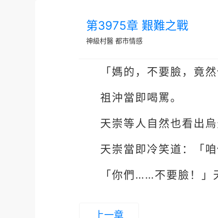
第3975章 艱難之戰
神級村醫
都市情感
「媽的，不要臉，竟然
祖沖當即喝罵。
天崇等人自然也看出烏
天崇當即冷笑道：「咱
「你們……不要臉！」
上一章