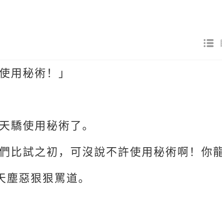
使用秘術！」
天驕使用秘術了。
們比試之初，可沒說不許使用秘術啊！你
天塵惡狠狠罵道。