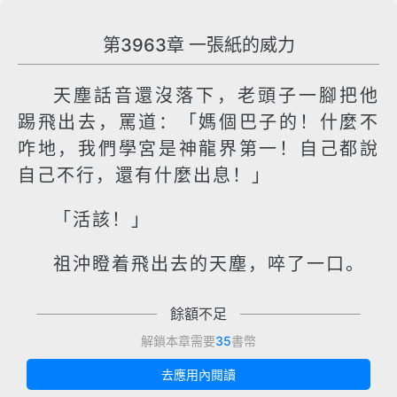
第3963章 一張紙的威力
天塵話音還沒落下，老頭子一腳把他
踢飛出去，罵道：「媽個巴子的！什麼不
咋地，我們學宮是神龍界第一！自己都說
自己不行，還有什麼出息！」
「活該！」
祖沖瞪着飛出去的天塵，啐了一口。
餘額不足
解鎖本章需要
35
書幣
去應用內閱讀