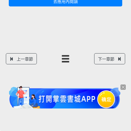
去應用內閱讀
上一章節
下一章節