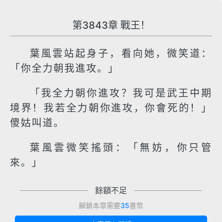
第3843章 戰王！
葉風雲站起身子，看向她，微笑道：
「你全力朝我進攻。」
「我全力朝你進攻？我可是武王中期
境界！我若全力朝你進攻，你會死的！」
傻姑叫道。
葉風雲微笑搖頭：「無妨，你只管
來。」
餘額不足
解鎖本章需要
35
書幣