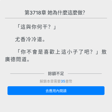
第3718章 她為什麼這麼做？
「這與你何干？」
尤香冷冷道。
「你不會是喜歡上這小子了吧？」敖
廣德問道。
餘額不足
解鎖本章需要
35
書幣
去應用內閱讀