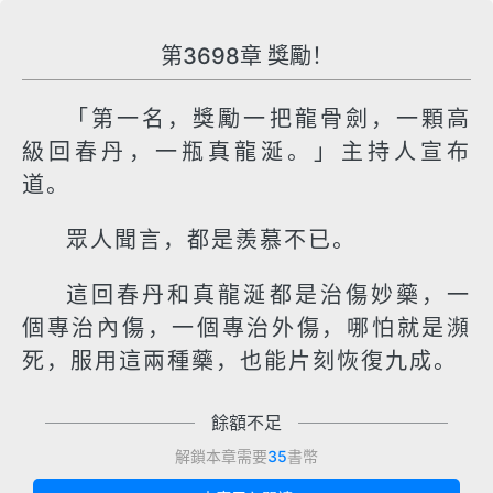
第3698章 獎勵！
「第一名，獎勵一把龍骨劍，一顆高
級回春丹，一瓶真龍涎。」主持人宣布
道。
眾人聞言，都是羨慕不已。
這回春丹和真龍涎都是治傷妙藥，一
個專治內傷，一個專治外傷，哪怕就是瀕
死，服用這兩種藥，也能片刻恢復九成。
餘額不足
解鎖本章需要
35
書幣