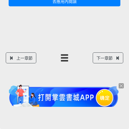
去應用內閱讀
上一章節
下一章節