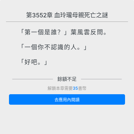
第3552章 血玲瓏母親死亡之謎
「第一個是誰？」葉風雲反問。
「一個你不認識的人。」
「好吧。」
餘額不足
解鎖本章需要
35
書幣
去應用內閱讀