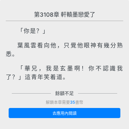
第3108章 軒轅墨戀愛了
「你是？」
葉風雲看向他，只覺他眼神有幾分熟
悉。
「華兄，我是玄墨啊！你不認識我
了？」這青年笑着道。
餘額不足
解鎖本章需要
35
書幣
去應用內閱讀