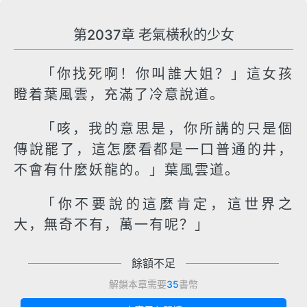
第2037章 老氣橫秋的少女
「你找死啊！你叫誰大姐？」這女孩
瞪着葉風雲，充滿了冷意說道。
「咳，我的意思是，你所講的只是個
傳說罷了，這怎麼看都是一口普通的井，
不會有什麼妖龍的。」葉風雲道。
「你不要說的這麼肯定，這世界之
大，無奇不有，萬一有呢？」
餘額不足
解鎖本章需要
35
書幣