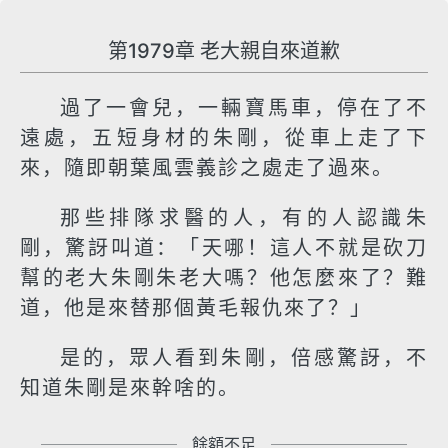
第1979章 老大親自來道歉
過了一會兒，一輛寶馬車，停在了不
遠處，五短身材的朱剛，從車上走了下
來，隨即朝葉風雲義診之處走了過來。
那些排隊求醫的人，有的人認識朱
剛，驚訝叫道：「天哪！這人不就是砍刀
幫的老大朱剛朱老大嗎？他怎麼來了？難
道，他是來替那個黃毛報仇來了？」
是的，眾人看到朱剛，倍感驚訝，不
知道朱剛是來幹啥的。
餘額不足