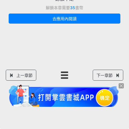
解鎖本章需要
35
書幣
去應用內閱讀
上一章節
下一章節