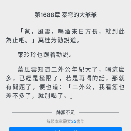
第1688章 秦穹的大爺爺
「爸，風雲，喝酒來日方長，就到此
為止吧。」葉桂芳勸說道。
葉玲玲也跟着勸說。
葉風雲知道二外公年紀大了，喝這麼
多，已經是極限了，若是再喝的話，那就
有問題了，便也道：「二外公，我看您也
差不多了，就別喝了。」
餘額不足
解鎖本章需要
35
書幣