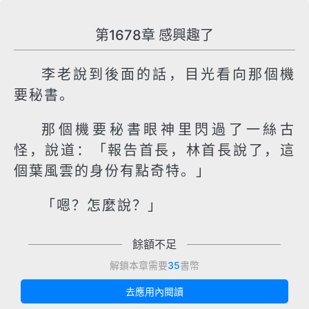
第1678章 感興趣了
李老說到後面的話，目光看向那個機
要秘書。
那個機要秘書眼神里閃過了一絲古
怪，說道：「報告首長，林首長說了，這
個葉風雲的身份有點奇特。」
「嗯？怎麼說？」
餘額不足
解鎖本章需要
35
書幣
去應用內閱讀