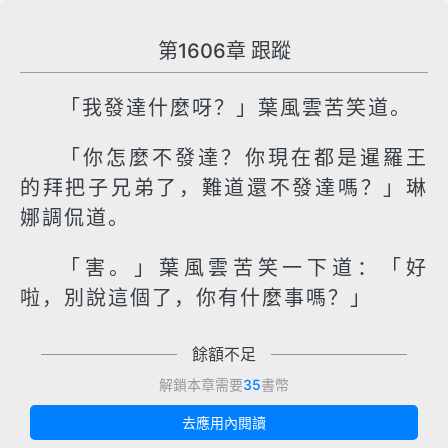
第1606章 跟蹤
「我發達什麼呀？」葉風雲苦笑道。
「你怎麼不發達？你現在都是暹羅王
的拜把子兄弟了，難道還不發達嗎？」琳
娜調侃道。
「害。」葉風雲苦笑一下道：「好
啦，別說這個了，你有什麼事嗎？」
餘額不足
解鎖本章需要
35
書幣
去應用內閱讀