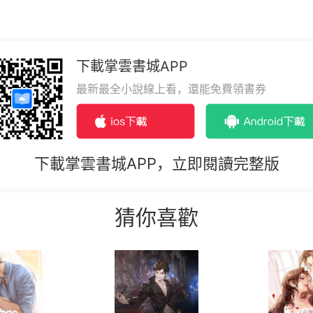
下載掌雲書城APP
最新最全小說線上看，還能免費領書券
下載掌雲書城APP，立即閱讀完整版
猜你喜歡