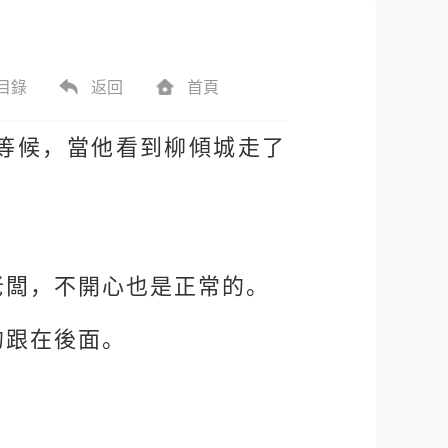
目錄
返回
首頁
等候，當他看到柳傾城走了
老闆，不開心也是正常的。
的跟在後面。