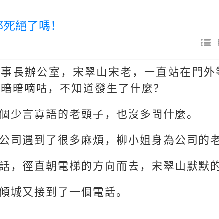
醫都死絕了嗎！
董事長辦公室，宋翠山宋老，一直站在門外
頭暗暗嘀咕，不知道發生了什麼？
個少言寡語的老頭子，也沒多問什麼。
公司遇到了很多麻煩，柳小姐身為公司的
話，徑直朝電梯的方向而去，宋翠山默默
傾城又接到了一個電話。