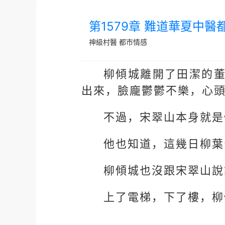
第1579章 難道華夏中
神級村醫
都市情感
柳傾城離開了田潔的
出來，臉龐鬱鬱不樂，心
不過，宋翠山本身就是
他也知道，這幾日柳葉
柳傾城也沒跟宋翠山說
上了電梯，下了樓，柳