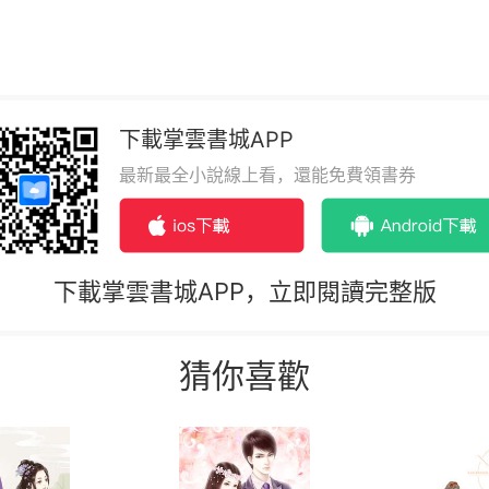
下載掌雲書城APP
最新最全小說線上看，還能免費領書券
下載掌雲書城APP，立即閱讀完整版
猜你喜歡