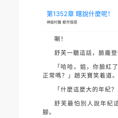
第1352章 瞎說什麼呢！
神級村醫
都市情感
唰！
舒芙一聽這話，臉龐登
「哈哈，姐，你臉紅
正常嗎？」趙天寶笑着道
「什麼這麼大的年紀？
舒芙最怕別人說年紀
腳。