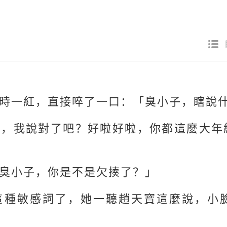
時一紅，直接啐了一口：「臭小子，瞎說
了，我說對了吧？好啦好啦，你都這麼大年
。
臭小子，你是不是欠揍了？」
這種敏感詞了，她一聽趙天寶這麼說，小