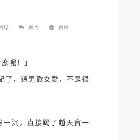
目錄
返回
首頁
什麼呢！」
紀了，這男歡女愛，不是很
臉一沉，直接踢了趙天寶一