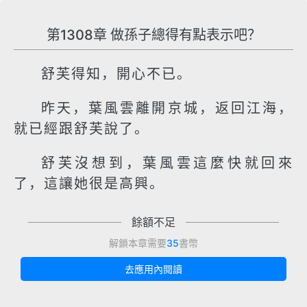
第1308章 做孫子總得有點表示吧？
舒芙得知，開心不已。
昨天，葉風雲離開京城，返回江海，
就已經跟舒芙說了。
舒芙沒想到，葉風雲這麼快就回來
了，這讓她很是高興。
餘額不足
解鎖本章需要
35
書幣
去應用內閱讀