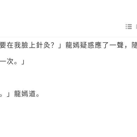
要在我臉上針灸？」龍嫣疑惑應了一聲，
一次。」
。」龍嫣道。