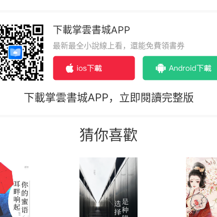
下載掌雲書城APP
最新最全小說線上看，還能免費領書券
下載掌雲書城APP，立即閱讀完整版
猜你喜歡