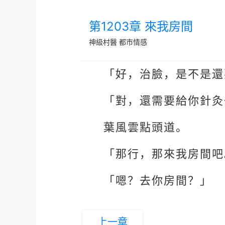
第1203章 來我房間
神級村醫
都市情感
「好，治臉，是不是還
「對，還需要給你針灸
葉風雲點頭道。
「那行，那來我房間吧
「嗯？去你房間？」
上一章