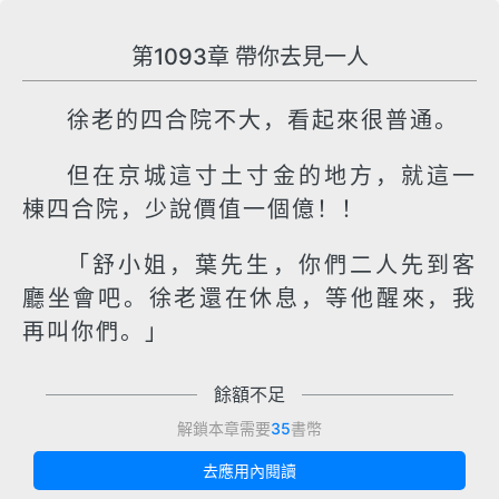
第1093章 帶你去見一人
徐老的四合院不大，看起來很普通。
但在京城這寸土寸金的地方，就這一
棟四合院，少說價值一個億！！
「舒小姐，葉先生，你們二人先到客
廳坐會吧。徐老還在休息，等他醒來，我
再叫你們。」
餘額不足
解鎖本章需要
35
書幣
去應用內閱讀