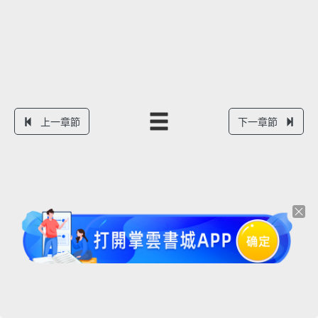
上一章節
下一章節