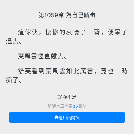
第1059章 為自己解毒
這傢伙，悽慘的哀嚎了一聲，便暈了
過去。
葉風雲徑直離去。
舒芙看到葉風雲如此厲害，竟也一時
痴了。
餘額不足
解鎖本章需要
35
書幣
去應用內閱讀