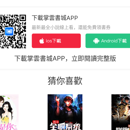
下載掌雲書城APP
最新最全小說線上看，還能免費領書券
下載掌雲書城APP，立即閱讀完整版
猜你喜歡