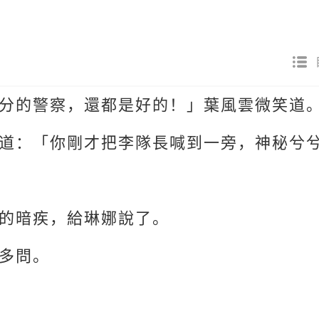
分的警察，還都是好的！」葉風雲微笑道
道：「你剛才把李隊長喊到一旁，神秘兮
的暗疾，給琳娜說了。
多問。