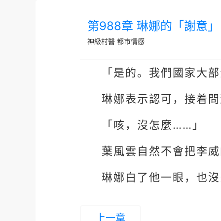
第988章 琳娜的「謝意」
神級村醫
都市情感
「是的。我們國家大部
琳娜表示認可，接着問
「咳，沒怎麼……」
葉風雲自然不會把李威
琳娜白了他一眼，也沒
上一章