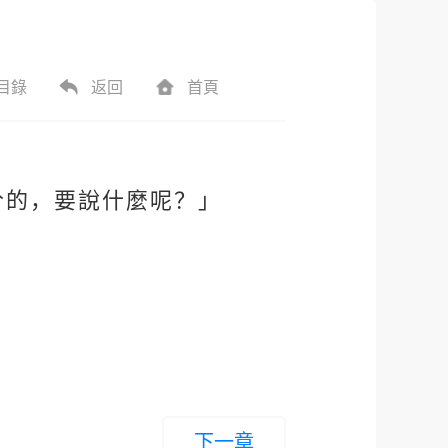
目錄
返回
首頁
。
兮的，要說什麼呢？」
下一章