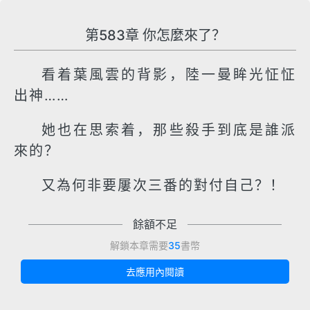
第583章 你怎麼來了？
看着葉風雲的背影，陸一曼眸光怔怔
出神……
她也在思索着，那些殺手到底是誰派
來的？
又為何非要屢次三番的對付自己？！
餘額不足
解鎖本章需要
35
書幣
去應用內閱讀