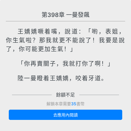
第398章 一曼發飆
王嬌嬌噘着嘴，說道：「喲，表姐，
你生氣啦？那我就更不能說了！我要是說
了，你可能更加生氣！」
「你再賣關子，我就打你了啊！」
陸一曼瞪着王嬌嬌，咬着牙道。
餘額不足
解鎖本章需要
35
書幣
去應用內閱讀