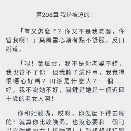
第208章 我是被迫的！
「有又怎麼了？你又不是我老婆，你
管我啊！」葉風雲心頭有點不舒服，反口
說道。
「喂！葉風雲，我不是你老婆不錯，
我也管不了你！但我聽了這件事，我覺得
很噁心好嗎？田潔是什麼人？一個……
好，我不說她不好，關鍵是她是一個近四
十歲的老女人啊！
你和她親嘴，哎呀，你怎麼下得去嘴
的？就算你比較饑渴，也沒必要和一個可