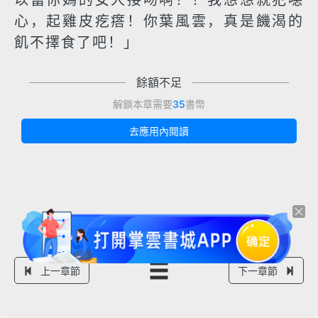
以當你媽的女人接吻啊！！我想想就犯噁
心，起雞皮疙瘩！你葉風雲，真是饑渴的
飢不擇食了吧！」
餘額不足
解鎖本章需要
35
書幣
去應用內閱讀
上一章節
下一章節