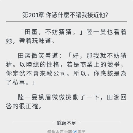
第201章 你憑什麼不讓我接近他？
「田董，不妨猜猜。」陸一曼也看着
她，帶着玩味道。
田潔微笑着道：「好，那我就不妨猜
猜。以陸總的性格，若是商業上的競爭，
你定然不會來敝公司。所以，你應該是為
了私事。」
陸一曼黛眉微微挑動了一下，田潔回
答的很正確。
餘額不足
解鎖本章需要
35
書幣