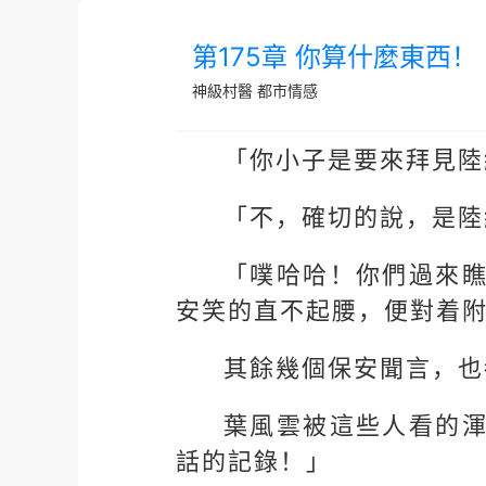
第175章 你算什麼東西！
神級村醫
都市情感
「你小子是要來拜見陸
「不，確切的說，是陸
「噗哈哈！你們過來
安笑的直不起腰，便對着
其餘幾個保安聞言，也
葉風雲被這些人看的
話的記錄！」