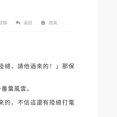
目錄
返回
首頁
陸總，請他過來的！」那保
一番葉風雲。
來的，不信這還有陸總打電