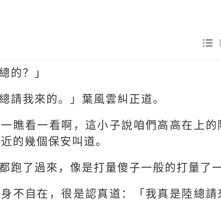
總的？」
總請我來的。」葉風雲糾正道。
瞧一瞧看一看啊，這小子說咱們高高在上的
附近的幾個保安叫道。
都跑了過來，像是打量傻子一般的打量了
渾身不自在，很是認真道：「我真是陸總請