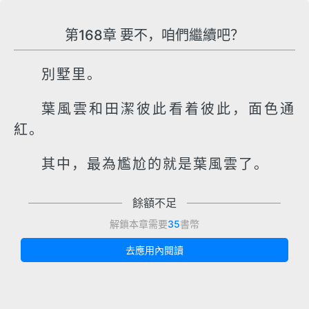
第168章 要不，咱們繼續吧？
別墅里。
葉風雲和田潔彼此看着彼此，面色通
紅。
其中，最為尷尬的就是葉風雲了。
餘額不足
解鎖本章需要
35
書幣
去應用內閱讀