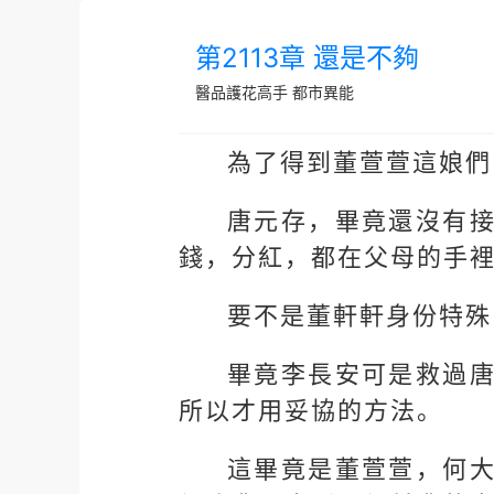
第2113章 還是不夠
醫品護花高手
都市異能
為了得到董萱萱這娘們
唐元存，畢竟還沒有
錢，分紅，都在父母的手
要不是董軒軒身份特殊
畢竟李長安可是救過
所以才用妥協的方法。
這畢竟是董萱萱，何