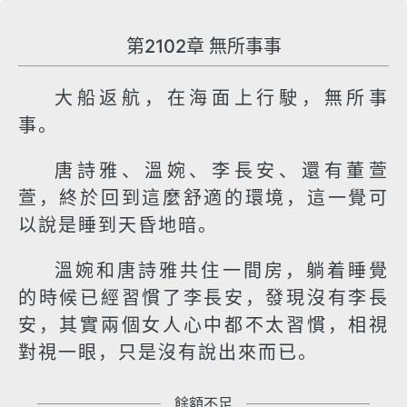
第2102章 無所事事
大船返航，在海面上行駛，無所事
事。
唐詩雅、溫婉、李長安、還有董萱
萱，終於回到這麼舒適的環境，這一覺可
以說是睡到天昏地暗。
溫婉和唐詩雅共住一間房，躺着睡覺
的時候已經習慣了李長安，發現沒有李長
安，其實兩個女人心中都不太習慣，相視
對視一眼，只是沒有說出來而已。
餘額不足