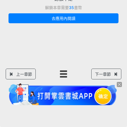
解鎖本章需要
35
書幣
去應用內閱讀
上一章節
下一章節